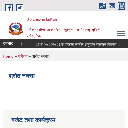
Skip to main content
विजयनगर गाउँपालिका
गाउँ कार्यपालिकाको कार्यालय , खुरुहुरिया, कपिलवस्तु, लुम्बिनी
प्रदेश, नेपाल
समचार
सम्बन्धी सूचना ।
आ.व.२०८२/०८३मा राजश्व शीर्षक अनुसार संकलन विवरण ।
व
You are here
Home
»
परिचय
» श्रोत नक्सा
श्रोत नक्सा
बजेट तथा कार्यक्रम