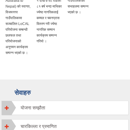
Australia to
१ देखि ७ वटै वडाका
गाउँपालिकाको
Nepal) को स्वागत,
८१ बर्ष भन्दा माथिका
सभाहलमा सम्पन्न
विजयनगर
ज्येष्ठ नागरिकलाई
भएको छ ।
गाउँपालिकामा
कम्मल र चवनप्रास
सञ्चालित LoCAL
वितरण गरी ज्येष्ठ
परियोजना सम्बन्धी
नागरिक सम्मान
छलफल तथा
कार्यक्रम सम्पन्न
परियोजनाको
गरियाे ।
अनुगमन कार्यक्रम
सम्पन्न भएको छ ।
सेवाहरु
योजना सम्झौता
चारकिल्ला र प्रमाणित