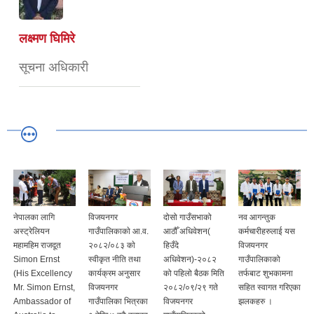
लक्ष्मण घिमिरे
सूचना अधिकारी
नेपालका लागि
विजयनगर
दोसो गाउँसभाको
नव आगन्तुक
अस्ट्रेलियन
गाउँपालिकाकाे आ.व.
आठौँ अधिवेशन(
कर्मचारीहरुलाई यस
महामहिम राजदूत
२०८२/०८३ काे
हिउँदे
विजयनगर
Simon Ernst
स्वीकृत नीति तथा
अधिवेशन)-२०८२
गाउँपालिकाको
(His Excellency
कार्यक्रम अनुसार
को पहिलो बैठक मिति
तर्फबाट शुभकामना
Mr. Simon Ernst,
विजयनगर
२०८२/०९/२९ गते
सहित स्वागत गरिएका
Ambassador of
गाउँपालिका भित्रका
विजयनगर
झलकहरु ।