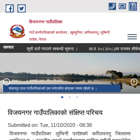
Skip to main content
विजयनगर गाउँपालिका
गाउँ कार्यपालिकाको कार्यालय , खुरुहुरिया, कपिलवस्तु, लुम्बिनी
प्रदेश, नेपाल
समचार
सूची दर्ता गराउने सम्बन्धी सूचना ।
आ.व.२०८२/०८३मा राजश्व शीर्षक अन
समयमाई मन्दिर एक हिन्दुहरुको माहन चार्डपर्वहरुमा विभिन्न ठाउँबाट पुजा आजाका लागी
शंकरपुर ताल गाउँपालिकाको एक पर्यटकीय क्षेत्रका रुपमा रहेको छ ।
आउने गरेका छन् ।
थारु संग्रलय विजयनगर गाउँपालिकाको वडा नं २ को लोहरौलामा अवस्थित छ ।
विजयनगर गाउँपालिकाको संक्षिप्त परिचय
Submitted on:
Tue, 11/10/2020 - 08:38
विजयनगर गाउँपालिका लुम्विनी प्रदेशको कपिलवस्तु जिल्लामा