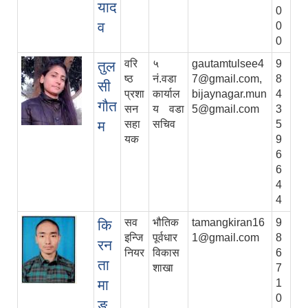
याद
0
व
0
0
वरि
५
gautamtulsee4
9
तुल
ष्ठ
नं.वडा
7@gmail.com,
8
सी
प्रशा
कार्याल
bijaynagar.mun
4
गौत
सन
य वडा
5@gmail.com
3
म
सहा
सचिव
5
यक
9
6
6
4
4
सव
भौतिक
tamangkiran16
9
कि
इन्जि
पूर्वधार
1@gmail.com
8
रन
नियर
विकास
6
ता
शाखा
7
मा
1
0
ङ