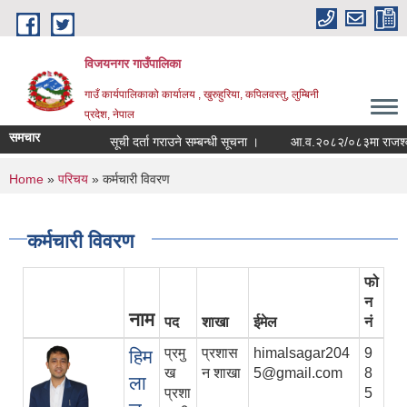
Skip to main content
विजयनगर गाउँपालिका
गाउँ कार्यपालिकाको कार्यालय , खुरुहुरिया, कपिलवस्तु, लुम्बिनी
प्रदेश, नेपाल
समचार
सूची दर्ता गराउने सम्बन्धी सूचना ।
आ.व.२०८२/०८३मा राजश्व शीर्षक
You are here
Home
»
परिचय
» कर्मचारी विवरण
कर्मचारी विवरण
फो
न
नाम
पद
शाखा
ईमेल
नं
प्रमु
प्रशास
himalsagar204
9
हिम
ख
न शाखा
5@gmail.com
8
ला
प्रशा
5