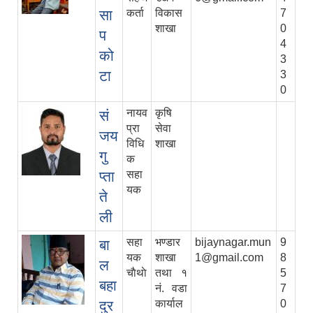
सा
कर्ता
विकास
7
शाखा
0
प
4
को
3
टा
3
0
नायव
कृषि
सं
प्रा
सेवा
जय
विधि
शाखा
गु
क
प्ता
सहा
यक
ते
ली
सहा
भण्डार
bijaynagar.mun
9
बा
यक
शाखा
1@gmail.com
8
ल
चाैथाे
तथा १
5
बहा
नं. वडा
7
दुर
कार्याल
0