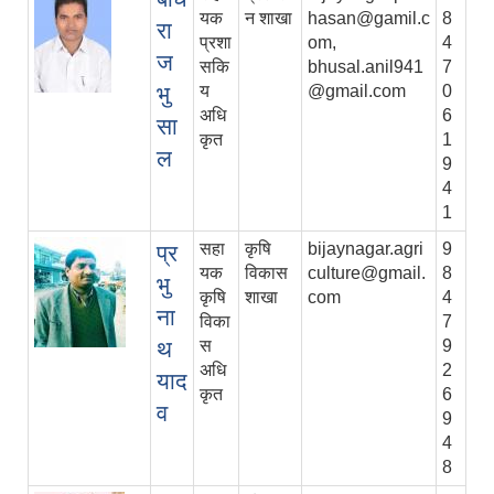
यक
न शाखा
hasan@gamil.c
8
रा
प्रशा
om,
4
ज
सकि
bhusal.anil941
7
भु
य
@gmail.com
0
अधि
6
सा
कृत
1
ल
9
4
1
सहा
कृषि
bijaynagar.agri
9
प्र
यक
विकास
culture@gmail.
8
भु
कृषि
शाखा
com
4
ना
विका
7
थ
स
9
अधि
2
याद
कृत
6
व
9
4
8