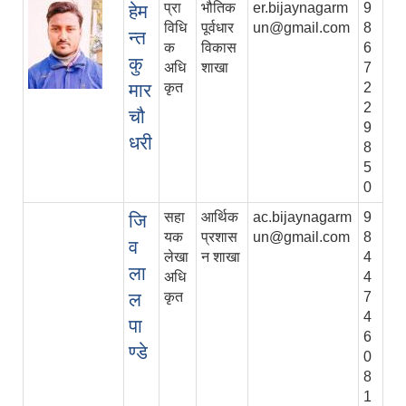
प्रा
भौतिक
er.bijaynagarm
9
हेम
विधि
पूर्वधार
un@gmail.com
8
न्त
क
विकास
6
कु
अधि
शाखा
7
मार
कृत
2
2
चौ
9
धरी
8
5
0
सहा
आर्थिक
ac.bijaynagarm
9
जि
यक
प्रशास
un@gmail.com
8
व
लेखा
न शाखा
4
ला
अधि
4
ल
कृत
7
4
पा
6
ण्डे
0
8
1