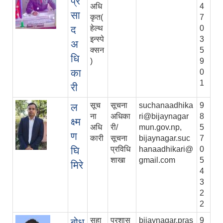
प्र
अधि
4
सा
कृत(
7
द
हेल्थ
0
इन्स्पे
3
अ
क्सन
5
धि
)
9
का
0
1
री
सूच
सूचना
suchanaadhika
9
ल
ना
अधिका
ri@bijaynagar
8
क्ष्म
अधि
री/
mun.gov.np,
5
ण
कारी
सूचना
bijaynagar.suc
7
घि
प्रविधि
hanaadhikari@
0
शाखा
gmail.com
5
मिरे
4
3
2
2
सहा
प्रशास
bijaynagar.pras
9
बोध