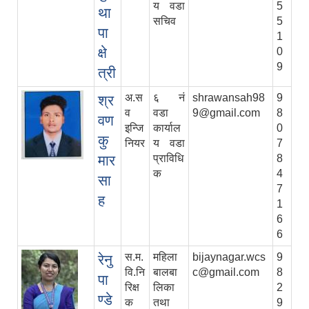
य वडा
5
था
सचिव
5
पा
1
क्षे
0
9
त्री
अ.स
६ नं
shrawansah98
9
श्र
व
वडा
9@gmail.com
8
वण
इन्जि
कार्याल
0
कु
नियर
य वडा
7
मार
प्राविधि
8
क
4
सा
7
ह
1
6
6
स.म.
महिला
bijaynagar.wcs
9
रेनु
वि.नि
बालबा
c@gmail.com
8
पा
रिक्ष
लिका
2
ण्डे
क
तथा
9