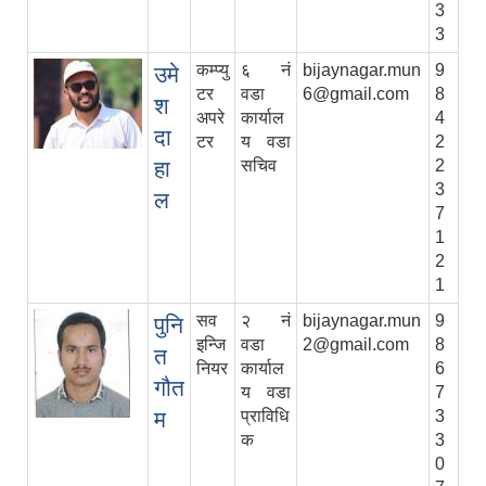
3
3
कम्प्यु
६ नं
bijaynagar.mun
9
उमे
टर
वडा
6@gmail.com
8
श
अपरे
कार्याल
4
दा
टर
य वडा
2
हा
सचिव
2
3
ल
7
1
2
1
सव
२ नं
bijaynagar.mun
9
पुनि
इन्जि
वडा
2@gmail.com
8
त
नियर
कार्याल
6
गौत
य वडा
7
म
प्राविधि
3
क
3
0