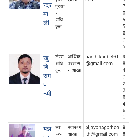
न्दर
प्रसा
7
मा
र
0
अधि
5
ली
कृत
5
9
7
5
लेखा
आर्थिक
panthikhubi461
9
खु
अधि
प्रशास
@gmail.com
8
बि
कृत
न शाखा
4
राम
7
प
2
2
न्थी
6
4
6
1
स्वा
स्वास्थ्य
bijayanagarhea
9
यज्ञ
स्थ्य
शाखा
lth@gmail.com
8