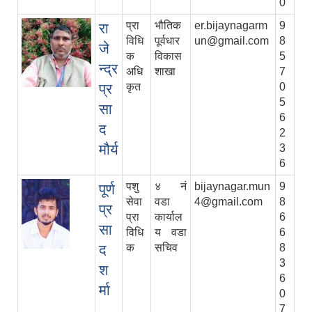
0
प्रा
भौतिक
er.bijaynagarm
9
रा
विधि
पूर्वधार
un@gmail.com
8
जे
क
विकास
5
न्द्र
अधि
शाखा
7
प्र
कृत
0
5
सा
6
द
2
मौर्य
3
6
पशु
४ नं
bijaynagar.mun
9
पूर्ण
सेवा
वडा
4@gmail.com
8
प्र
प्रा
कार्याल
6
सा
विधि
य वडा
6
द
क
सचिव
8
3
श
6
र्मा
0
7