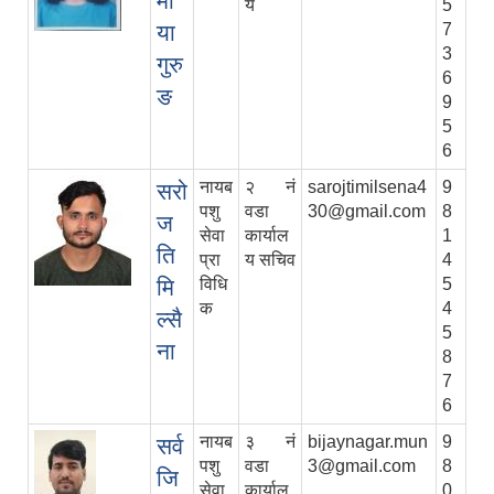
मा
य
5
या
7
3
गुरु
6
ङ
9
5
6
नायब
२ नं
sarojtimilsena4
9
सरो
पशु
वडा
30@gmail.com
8
ज
सेवा
कार्याल
1
ति
प्रा
य सचिव
4
मि
विधि
5
क
4
ल्सै
5
ना
8
7
6
नायब
३ नं
bijaynagar.mun
9
सर्व
पशु
वडा
3@gmail.com
8
जि
सेवा
कार्याल
0