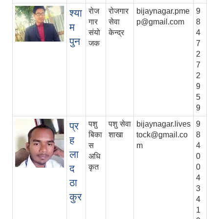
रोज
रोजगार
bijaynagar.pme
9
श्या
गार
सेवा
p@gmail.com
8
म
संयो
केन्द्र
4
पुन
जक
7
2
7
2
9
5
9
पशु
पशु सेवा
bijaynagar.lives
9
प्र
बिका
शाखा
tock@gmail.co
8
ह
स
m
4
ला
अधि
0
द
कृत
0
4
ठा
3
कुर
4
1