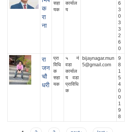
सहा
कार्याल
6
क
यक
य
3
रा
0
3
ना
3
2
6
0
प्रा
५ नं
bijaynagar.mun
9
रा
विधि
वडा
5@gmail.com
8
जन
क
कार्याल
1
चौ
सहा
य वडा
5
धरी
यक
प्राविधि
4
क
0
0
1
9
8