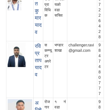
त
प्रा
यको
7
कु
विधि
वडा
2
क
सचिव
2
मार
6
याद
4
व
2
8
स
भण्डार
challenger.ravi
9
रवि
कम्प्यू
शाखा
@gmail.com
8
प्र
टर
4
ताप
अपरे
7
याद
टर
4
8
व
0
7
7
7
रोज
१ नं
9
अ
गार
वडा
8
भिषे