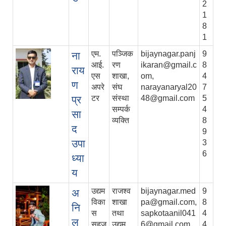
2
1
8
1
एम.
पञ्जिक
bijaynagar.panj
9
ना
आई.
रण
ikaran@gmail.c
8
राय
एस
शाखा,
om,
4
ण
अपरे
संघ
narayanaryal20
7
प्र
टर
संस्था
48@gmail.com
5
सम्पर्क
4
सा
व्यक्ति
8
द
9
उपा
3
6
ध्या
य
उद्यम
राजश्व
bijaynagar.med
9
अ
विका
शाखा
pa@gmail.com,
8
नि
स
तथा
sapkotaanil041
4
ल
सहज
उद्यम
6@gmail.com
4