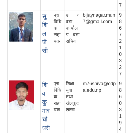
7
प्रा
७ नं
bijaynagar.mun
9
सु
विधि
वडा
7@gmail.com
8
शि
क
कार्याल
6
ल
सहा
य वडा
7
जै
यक
सचिव
2
1
सी
0
3
2
7
प्रा
शिक्षा
m76shiva@cdp
9
शि
विधि
युवा
a.edu.np
8
व
क
तथा
6
कु
सहा
खेलकुद
0
मार
यक
शाखा
3
1
चौ
9
धरी
4