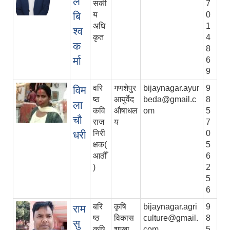
ल
सकी
7
बि
य
0
अधि
1
श्व
कृत
4
क
8
र्मा
6
9
वरि
गणशेपुर
bijaynagar.ayur
9
विम
ष्ठ
आयुर्वेद
beda@gmail.c
8
ला
कवि
औषाधल
om
5
चौ
राज
य
7
धरी
निरी
0
क्षक(
5
आठौँ
6
)
2
5
6
बरि
कृषि
bijaynagar.agri
9
राम
ष्ठ
विकास
culture@gmail.
8
सु
कृषि
शाखा
com
5