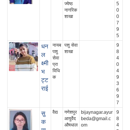
ज्येष्ठ
5
नागरिक
0
शाखा
0
7
9
5
नायब
पशु सेवा
9
धन
पशु
शाखा
8
ल
सेवा
4
क्ष्मी
प्रा
0
भ
विधि
4
क
9
ट्ट
3
राई
6
9
7
वैद्य
गणेशपुर
bijaynagar.ayur
9
सु
आयुर्वेद
beda@gmail.c
8
क
औषधाल
om
4