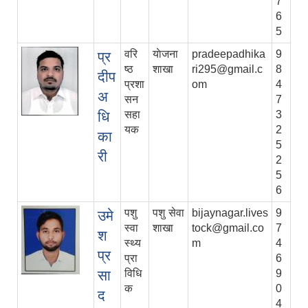
7
6
5
वरि
याेजना
pradeepadhika
9
प्र
ष्ठ
शाखा
ri295@gmail.c
8
दीप
प्रशा
om
4
अ
सन
7
धि
सहा
3
यक
2
का
5
री
2
5
6
पशु
पशु सेवा
bijaynagar.lives
9
उमे
स्वा
शाखा
tock@gmail.co
7
श
स्थ्य
m
4
प्र
प्रा
6
सा
विधि
9
क
0
द
4