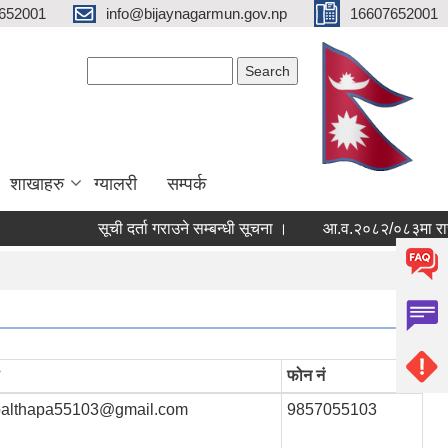
652001
info@bijaynagarmun.gov.np
16607652001
Search form
Search
शाखाहरु
ग्यालरी
सम्पर्क
सूची दर्ता गराउने सम्बन्धी सूचना ।
आ.व.२०८२/०८३मा राजश्व श
फोन नं
althapa55103@gmail.com
9857055103