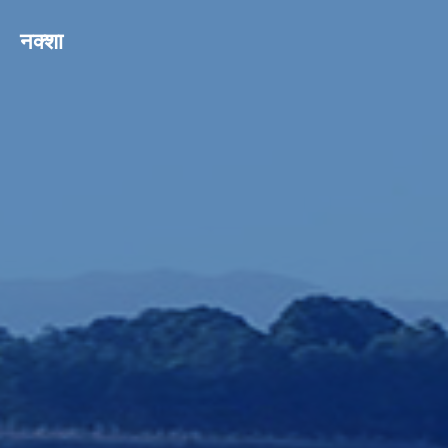
नक्शा