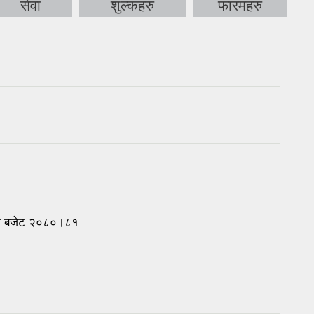
सेवा
शुल्कहरु
फारमहरु
तथा बजेट २०८०।८१