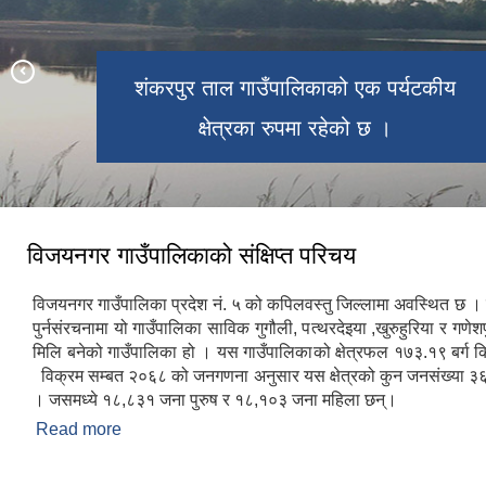
समयमाई मन्दिर एक हिन्दुहरुको माहन
थारु संग्रलय विजयनगर गाउँपालिकाको वडा नं
चार्डपर्वहरुमा विभिन्न ठाउँबाट पुजा आजाका
शंकरपुर ताल गाउँपालिकाको एक पर्यटकीय
२ को लोहरौलामा अवस्थित छ ।
क्षेत्रका रुपमा रहेको छ ।
लागी आउने गरेका छन् ।
विजयनगर गाउँपालिकाको संक्षिप्त परिचय
विजयनगर गाउँपालिका प्रदेश नं. ५ को कपिलवस्तु जिल्लामा अवस्थित छ ।
पुर्नसंरचनामा यो गाउँपालिका साविक गुगौली, पत्थरदेइया ,खुरुहुरिया र गणेश
मिलि बनेको गाउँपालिका हो । यस गाउँपालिकाको क्षेत्रफल १७३.१९ बर्ग क
विक्रम सम्बत २०६८ को जनगणना अनुसार यस क्षेत्रको कुन जनसंख्या ३
। जसमध्ये १८,८३१ जना पुरुष र १८,१०३ जना महिला छन्।
Read more
about विजयनगर गाउँपालिकाको संक्षिप्त परिचय