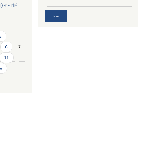
 कार्यविधि
अन्य
s
…
6
7
11
…
 »