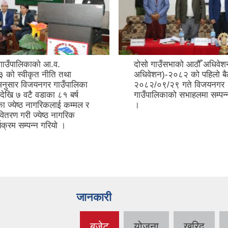
ाउँपालिकाकाे आ.व.
दोसो गाउँसभाको आठौँ अधिवेशन
काे स्वीकृत नीति तथा
अधिवेशन)-२०८२ को पहिलो बै
 अनुसार विजयनगर गाउँपालिका
२०८२/०९/२९ गते विजयनगर
देखि ७ वटै वडाका ८१ बर्ष
गाउँपालिकाको सभाहलमा सम्पन
का ज्येष्ठ नागरिकलाई कम्मल र
।
ितरण गरी ज्येष्ठ नागरिक
यक्रम सम्पन्न गरियाे ।
जानकारी
बजेट
योजना
खरिद