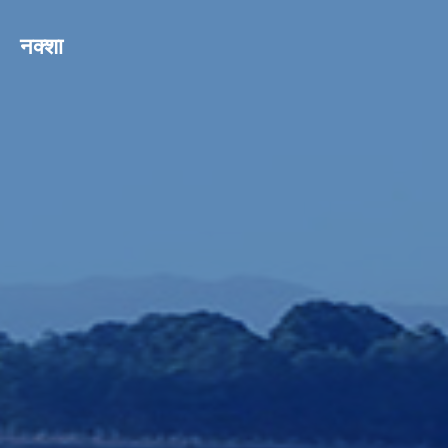
नक्शा