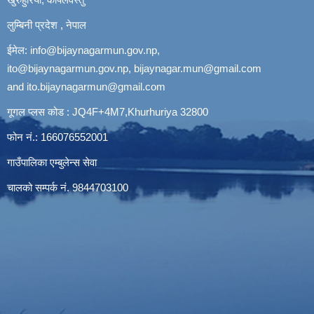
लुम्बिनी प्रदेश , नेपाल
ईमेल:
info@bijaynagarmun.gov.np
,
ito@bijaynagarmun.gov.np
,
bijaynagar.mun@gmail.com
and
ito.bijaynagarmun@gmail.com
गूगल प्लस कोड : JQ4F+4M7,Khurhuriya 32800
फोन नं.: 166076552001
गाउँपालिका एम्बुलेन्स सेवा
चालको सम्पर्क नं. 9844703100