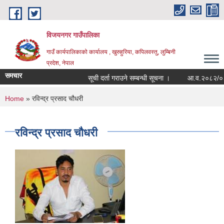
Skip to main content
विजयनगर गाउँपालिका
गाउँ कार्यपालिकाको कार्यालय , खुरुहुरिया, कपिलवस्तु, लुम्बिनी
प्रदेश, नेपाल
समचार
सूची दर्ता गराउने सम्बन्धी सूचना ।
आ.व.२०८२/०८३मा
You are here
Home
» रविन्द्र प्रसाद चौधरी
रविन्द्र प्रसाद चौधरी