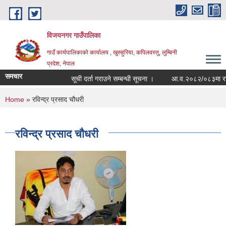
Skip to main content
विजयनगर गाउँपालिका
गाउँ कार्यपालिकाको कार्यालय , खुरुहुरिया, कपिलवस्तु, लुम्बिनी
प्रदेश, नेपाल
समचार
सूची दर्ता गराउने सम्बन्धी सूचना ।
आ.व.२०८२/०८३मा राजश
You are here
Home
» रविन्द्र प्रसाद चौधरी
रविन्द्र प्रसाद चौधरी