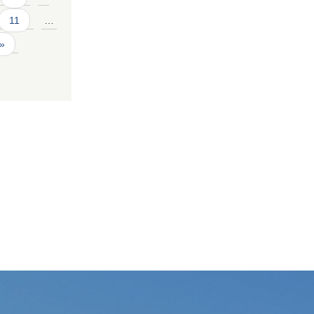
11
…
 »