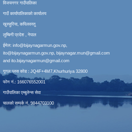
विजयनगर गाउँपालिका
गाउँ कार्यापालिकाको कार्यालय
खुरुहुरिया, कपिलवस्तु
लुम्बिनी प्रदेश , नेपाल
ईमेल:
info@bijaynagarmun.gov.np
,
ito@bijaynagarmun.gov.np
,
bijaynagar.mun@gmail.com
and
ito.bijaynagarmun@gmail.com
गूगल प्लस कोड : JQ4F+4M7,Khurhuriya 32800
फोन नं.: 166076552001
गाउँपालिका एम्बुलेन्स सेवा
चालको सम्पर्क नं. 9844703100