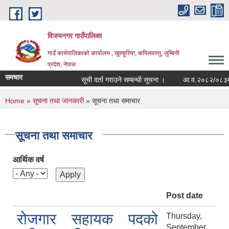
Skip to main content
विजयनगर गाउँपालिका
गाउँ कार्यपालिकाको कार्यालय , खुरुहुरिया, कपिलवस्तु, लुम्बिनी
प्रदेश, नेपाल
समचार
सूची दर्ता गराउने सम्बन्धी सूचना ।
आ.व.२०८२/०८३मा रा
You are here
Home
»
सूचना तथा जानकारी
» सूचना तथा समाचार
सूचना तथा समाचार
आर्थिक वर्ष
Post date
रोजगार सहायक पदको
Thursday,
September