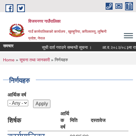
Skip to main content
विजयनगर गाउँपालिका
गाउँ कार्यपालिकाको कार्यालय , खुरुहुरिया, कपिलवस्तु, लुम्बिनी
प्रदेश, नेपाल
समचार
सूची दर्ता गराउने सम्बन्धी सूचना ।
आ.व.२०८२/०८३मा राजश्व
You are here
Home
»
सूचना तथा जानकारी
» निर्णयहरु
निर्णयहरु
आर्थिक वर्ष
आर्थि
शिर्षक
क
मिति
दस्तावेज
वर्ष