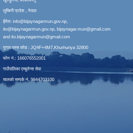
लुम्बिनी प्रदेश , नेपाल
ईमेल:
info@bijaynagarmun.gov.np
,
ito@bijaynagarmun.gov.np
,
bijaynagar.mun@gmail.com
and
ito.bijaynagarmun@gmail.com
गूगल प्लस कोड : JQ4F+4M7,Khurhuriya 32800
फोन नं.: 166076552001
गाउँपालिका एम्बुलेन्स सेवा
चालको सम्पर्क नं. 9844703100