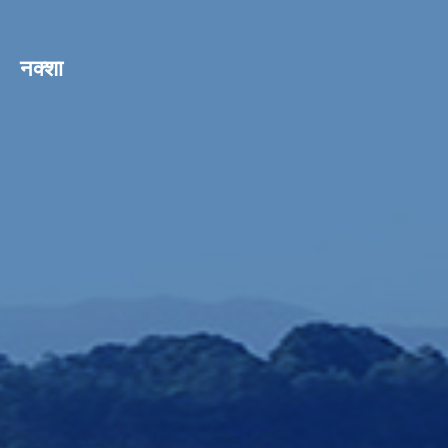
नक्शा