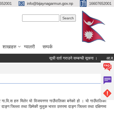
652001
info@bijaynagarmun.gov.np
16607652001
Search form
Search
शाखाहरु
ग्यालरी
सम्पर्क
सूची दर्ता गराउने सम्बन्धी सूचना ।
आ.व.२०८२
ुर गा.वि.स हरु मिलेर यो विजयनगर गाउँपालिका बनेको हो । यो गाउँपालिका
ाङ्ग जिल्ला तथा छिमेकी मुलुक भारत उत्तरमा दाङ्ग जिल्ला तथा दक्षिणमा