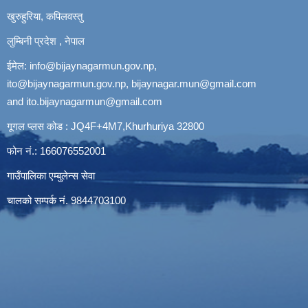
खुरुहुरिया, कपिलवस्तु
लुम्बिनी प्रदेश , नेपाल
ईमेल:
info@bijaynagarmun.gov.np
,
ito@bijaynagarmun.gov.np
,
bijaynagar.mun@gmail.com
and
ito.bijaynagarmun@gmail.com
गूगल प्लस कोड : JQ4F+4M7,Khurhuriya 32800
फोन नं.: 166076552001
गाउँपालिका एम्बुलेन्स सेवा
चालको सम्पर्क नं. 9844703100