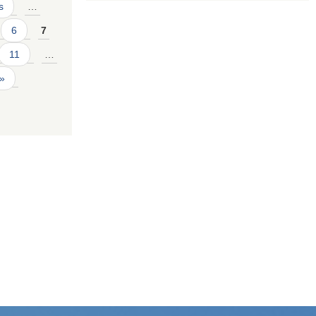
s
…
6
7
11
…
 »