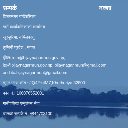
सम्पर्क
नक्शा
विजयनगर गाउँपालिका
गाउँ कार्यापालिकाको कार्यालय
खुरुहुरिया, कपिलवस्तु
लुम्बिनी प्रदेश , नेपाल
ईमेल:
info@bijaynagarmun.gov.np
,
ito@bijaynagarmun.gov.np
,
bijaynagar.mun@gmail.com
and
ito.bijaynagarmun@gmail.com
गूगल प्लस कोड : JQ4F+4M7,Khurhuriya 32800
फोन नं.: 166076552001
गाउँपालिका एम्बुलेन्स सेवा
चालको सम्पर्क नं. 9844703100