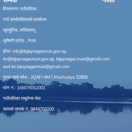
सम्पर्क
नक्शा
विजयनगर गाउँपालिका
गाउँ कार्यापालिकाको कार्यालय
खुरुहुरिया, कपिलवस्तु
लुम्बिनी प्रदेश , नेपाल
ईमेल:
info@bijaynagarmun.gov.np
,
ito@bijaynagarmun.gov.np
,
bijaynagar.mun@gmail.com
and
ito.bijaynagarmun@gmail.com
गूगल प्लस कोड : JQ4F+4M7,Khurhuriya 32800
फोन नं.: 166076552001
गाउँपालिका एम्बुलेन्स सेवा
चालको सम्पर्क नं. 9844703100