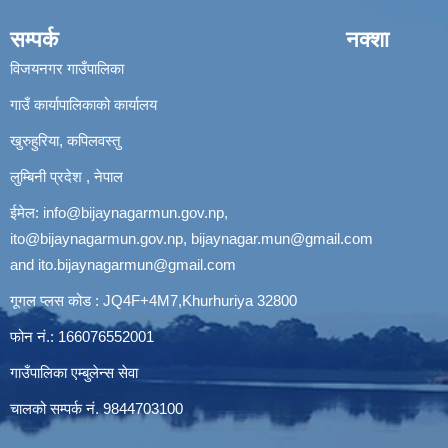
सम्पर्क
नक्शा
विजयनगर गाउँपालिका
गाउँ कार्यापालिकाको कार्यालय
खुरुहुरिया, कपिलवस्तु
लुम्बिनी प्रदेश , नेपाल
ईमेल:
info@bijaynagarmun.gov.np
,
ito@bijaynagarmun.gov.np
,
bijaynagar.mun@gmail.com
and
ito.bijaynagarmun@gmail.com
गूगल प्लस कोड : JQ4F+4M7,Khurhuriya 32800
फोन नं.: 166076552001
गाउँपालिका एम्बुलेन्स सेवा
चालको सम्पर्क नं. 9844703100